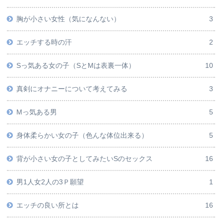
胸が小さい女性（気になんない）
3
エッチする時の汗
2
Sっ気ある女の子（SとMは表裏一体）
10
真剣にオナニーについて考えてみる
3
Mっ気ある男
5
身体柔らかい女の子（色んな体位出来る）
5
背が小さい女の子としてみたいSのセックス
16
男1人女2人の3Ｐ願望
1
エッチの良い所とは
16