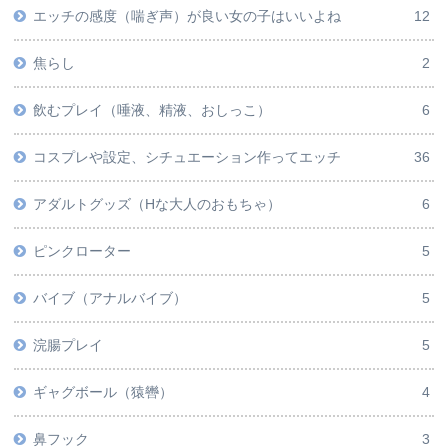
エッチの感度（喘ぎ声）が良い女の子はいいよね
12
焦らし
2
飲むプレイ（唾液、精液、おしっこ）
6
コスプレや設定、シチュエーション作ってエッチ
36
アダルトグッズ（Hな大人のおもちゃ）
6
ピンクローター
5
バイブ（アナルバイブ）
5
浣腸プレイ
5
ギャグボール（猿轡）
4
鼻フック
3