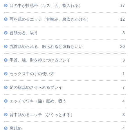
口の中が性感帯（キス、舌、指入れる）
17
耳を舐めるエッチ（甘噛み、息吹きかける）
12
首舐める、吸う
8
乳首舐められる、触られると気持ちいい
20
手首、腕、肘を抑えつけるプレイ
3
セックス中の手の使い方
1
足の指舐めさせられるプレイ
7
エッチでワキ（脇）舐め、吸う
4
背中舐めるエッチ（びくっとする）
3
鼻舐め
4