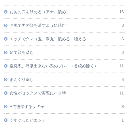
お尻の穴を舐める（アナル舐め）
16
お尻で男の顔を潰すように踏む
8
エッチでタマ（玉、睾丸）舐める、咥える
6
足で顔を踏む
3
窒息系、呼吸出来ない系のプレイ（首絞め除く）
11
まんぐり返し
3
女性がセックスで実際にイク時
11
Hで痙攣する女の子
6
くすぐったいエッチ
1