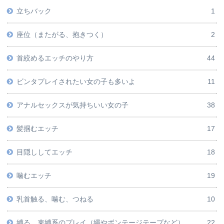
立ちバック
1
座位（またがる、抱きつく）
2
首絞めるエッチのやり方
44
ビンタプレイされたい女の子も多いよ
11
アナルセックスが気持ちいい女の子
38
髪掴むエッチ
17
目隠ししてエッチ
18
噛むエッチ
19
乳首触る、噛む、つねる
10
縛る、束縛系のプレイ（縄やボンテージテープなど）
22