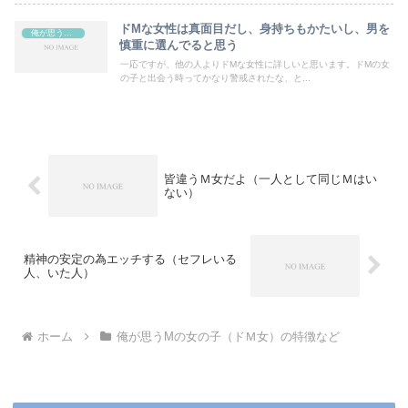
ドMな女性は真面目だし、身持ちもかたいし、男を
俺が思うMの女の子（ドＭ女）の特徴など
慎重に選んでると思う
一応ですが、他の人よりドMな女性に詳しいと思います。ドMの女
の子と出会う時ってかなり警戒されたな、と...
皆違うＭ女だよ（一人として同じＭはい
ない）
精神の安定の為エッチする（セフレいる
人、いた人）
ホーム
俺が思うMの女の子（ドＭ女）の特徴など