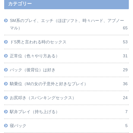
カテゴリー
SM系のプレイ、エッチ（ほぼソフト、時々ハード、アブノー
マル）
65
ドS男と言われる時のセックス
53
正常位（色々やり方ある）
31
バック（後背位）は好き
29
騎乗位（Mの女の子意外と好きなプレイ）
36
お尻叩き（スパンキングセックス）
24
駅弁プレイ（持ち上げる）
7
寝バック
5