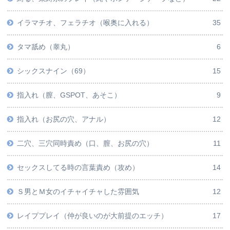
イラマチオ、フェラチオ（喉奥に入れる）
35
タマ舐め（睾丸）
6
シックスナイン（69）
15
指入れ（膣、GSPOT、あそこ）
9
指入れ（お尻の穴、アナル）
12
二穴、三穴同時責め（口、膣、お尻の穴）
11
セックスしてる時の言葉責め（攻め）
14
Ｓ男とＭ女のイチャイチャした雰囲気
12
レイププレイ（仲が良いのが大前提のエッチ）
17