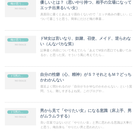
優しいとは？（思いやり持つ、相手の立場になって
俺が思うMの女の子（ドＭ女）の特徴など
エッチ出来るいい女）
真面目に書くとあんまり面白くないので「エッチ絡みの優しい」に
ついて書こうと思う。簡単にだけど俺の事書...
ドM女は言いなり、奴隷、召使、メイド、逆らわな
俺が思うMの女の子（ドＭ女）の特徴など
い（んなバカな笑）
記事書く内容について考えてたら「あえてM女の悪口でも書いてみ
るか」と思った笑。そういう風に考えてたら...
自分の性癖（心、精神）がＳ？それともＭ？どっち
ドS男の考え、思考（自分ではドSとは思ってはいない）
かわかんない
最近よく聞かれるのが「自分がＳかＭなのかわかんない」という質
問。うん、難しすぎるよね笑。このブログや...
男から見て「やりたい女」になる意識（床上手、男
ドS男の考え、思考（自分ではドSとは思ってはいない）
がムラムラする）
良い言葉ではないけど「やりたい女」と男に思われる意識は大事だ
と思う。俺自身も「やりたい男と思われたい...