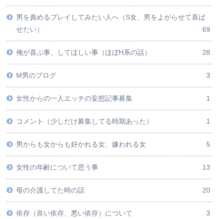
男を責めるプレイしてみたい人へ（S女、男をよがらせて喜ば
せたい）
69
俺が喜ぶ事、してほしい事（ほぼH系の話）
28
M男のブログ
3
女性からの一人エッチの妄想記事募集
1
コメント（少しだけ募集してる時期あった）
1
男からも女からも好かれる女、嫌われる女
5
女性の年齢について思う事
13
母の介護してた時の話
20
依存（良い依存、悪い依存）について
3