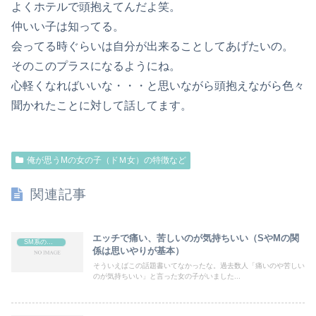
よくホテルで頭抱えてんだよ笑。
仲いい子は知ってる。
会ってる時ぐらいは自分が出来ることしてあげたいの。
そのこのプラスになるようにね。
心軽くなればいいな・・・と思いながら頭抱えながら色々
聞かれたことに対して話してます。
俺が思うMの女の子（ドＭ女）の特徴など
関連記事
エッチで痛い、苦しいのが気持ちいい（SやMの関
SM系のプレイ、エッチ（ほぼソフト、時々ハード、アブノーマル）
係は思いやりが基本）
そういえばこの話題書いてなかったな。過去数人「痛いのや苦しい
のが気持ちいい」と言った女の子がいました...