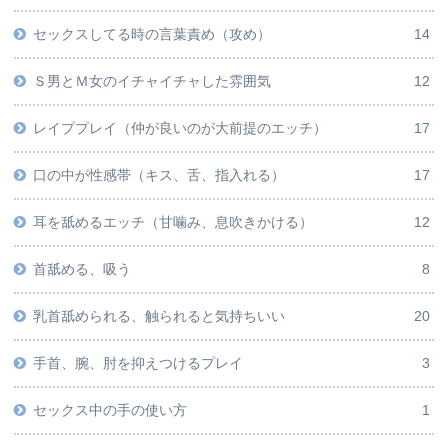
セックスしてる時の言葉責め（攻め）
14
Ｓ男とＭ女のイチャイチャした雰囲気
12
レイププレイ（仲が良いのが大前提のエッチ）
17
口の中が性感帯（キス、舌、指入れる）
17
耳を舐めるエッチ（甘噛み、息吹きかける）
12
首舐める、吸う
8
乳首舐められる、触られると気持ちいい
20
手首、腕、肘を抑えつけるプレイ
3
セックス中の手の使い方
1