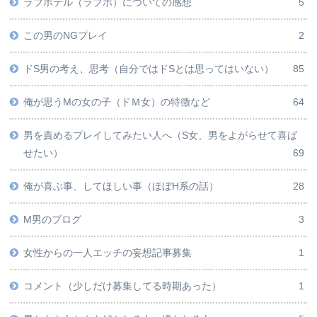
ラブホテル（ラブホ）についての感想
5
この男のNGプレイ
2
ドS男の考え、思考（自分ではドSとは思ってはいない）
85
俺が思うMの女の子（ドＭ女）の特徴など
64
男を責めるプレイしてみたい人へ（S女、男をよがらせて喜ば
せたい）
69
俺が喜ぶ事、してほしい事（ほぼH系の話）
28
M男のブログ
3
女性からの一人エッチの妄想記事募集
1
コメント（少しだけ募集してる時期あった）
1