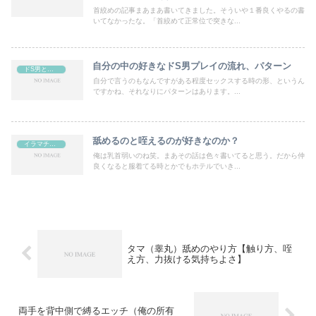
首絞めの記事まあまあ書いてきました。そういや１番良くやるの書
いてなかったな。「首絞めて正常位で突きな...
自分の中の好きなドS男プレイの流れ、パターン
ドS男と言われる時のセックス
自分で言うのもなんですがある程度セックスする時の形、というん
ですかね、それなりにパターンはあります。...
舐めるのと咥えるのが好きなのか？
イラマチオ、フェラチオ（喉奥に入れる）
俺は乳首弱いのね笑。まあその話は色々書いてると思う。だから仲
良くなると服着てる時とかでもホテルでいき...
タマ（睾丸）舐めのやり方【触り方、咥
え方、力抜ける気持ちよさ】
両手を背中側で縛るエッチ（俺の所有