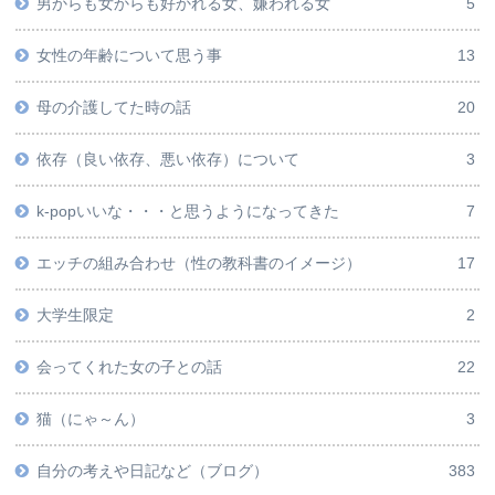
男からも女からも好かれる女、嫌われる女
5
女性の年齢について思う事
13
母の介護してた時の話
20
依存（良い依存、悪い依存）について
3
k-popいいな・・・と思うようになってきた
7
エッチの組み合わせ（性の教科書のイメージ）
17
大学生限定
2
会ってくれた女の子との話
22
猫（にゃ～ん）
3
自分の考えや日記など（ブログ）
383