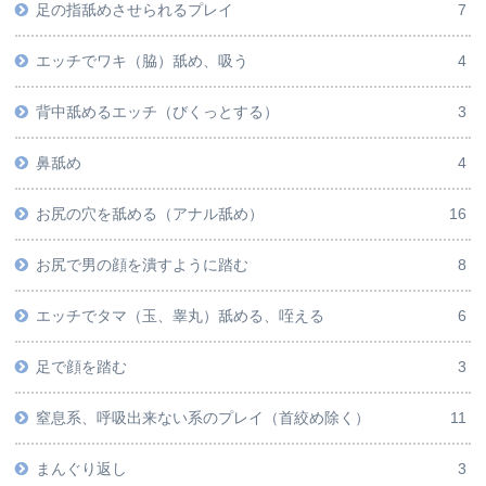
足の指舐めさせられるプレイ
7
エッチでワキ（脇）舐め、吸う
4
背中舐めるエッチ（びくっとする）
3
鼻舐め
4
お尻の穴を舐める（アナル舐め）
16
お尻で男の顔を潰すように踏む
8
エッチでタマ（玉、睾丸）舐める、咥える
6
足で顔を踏む
3
窒息系、呼吸出来ない系のプレイ（首絞め除く）
11
まんぐり返し
3