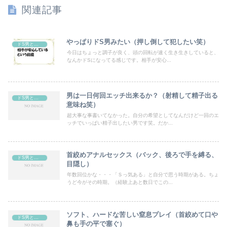
関連記事
やっぱりドS男みたい（押し倒して犯したい笑）
ドS男と言われる時のセックス
今日はちょっと調子が良く、頭の回転が速く生き生きしていると、
なんかドSになってる感じです。相手が安心...
男は一日何回エッチ出来るか？（射精して精子出る
ドS男と言われる時のセックス
意味ね笑）
超大事な事書いてなかった。自分の希望としてなんだけど一回のエ
ッチでいっぱい精子出したい男です笑。だか...
首絞めアナルセックス（バック、後ろで手を縛る、
ドS男と言われる時のセックス
目隠し）
年数回位かな・・・「Ｓっ気ある」と自分で思う時期がある。ちょ
うど今がその時期。（経験上あと数日でこの...
ソフト、ハードな苦しい窒息プレイ（首絞めて口や
ドS男と言われる時のセックス
鼻も手の平で塞ぐ）