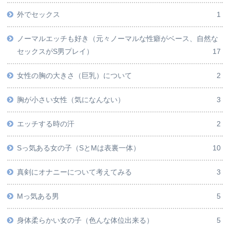
外でセックス
1
ノーマルエッチも好き（元々ノーマルな性癖がベース、自然な
セックスがS男プレイ）
17
女性の胸の大きさ（巨乳）について
2
胸が小さい女性（気になんない）
3
エッチする時の汗
2
Sっ気ある女の子（SとMは表裏一体）
10
真剣にオナニーについて考えてみる
3
Mっ気ある男
5
身体柔らかい女の子（色んな体位出来る）
5