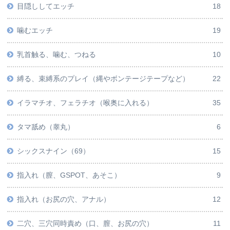
目隠ししてエッチ
18
噛むエッチ
19
乳首触る、噛む、つねる
10
縛る、束縛系のプレイ（縄やボンテージテープなど）
22
イラマチオ、フェラチオ（喉奥に入れる）
35
タマ舐め（睾丸）
6
シックスナイン（69）
15
指入れ（膣、GSPOT、あそこ）
9
指入れ（お尻の穴、アナル）
12
二穴、三穴同時責め（口、膣、お尻の穴）
11