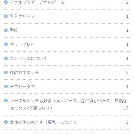
アナルプラグ、アナルビーズ
2
乳首クリップ
1
手錠
1
マットプレイ
1
コンドームについて
1
鏡の前でエッチ
5
外でセックス
1
ノーマルエッチも好き（元々ノーマルな性癖がベース、自然な
セックスがS男プレイ）
17
女性の胸の大きさ（巨乳）について
2