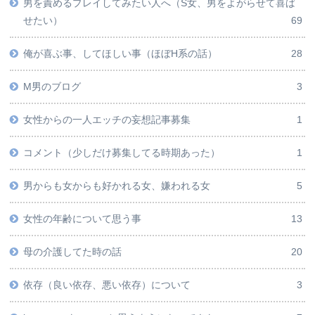
男を責めるプレイしてみたい人へ（S女、男をよがらせて喜ば
せたい）
69
俺が喜ぶ事、してほしい事（ほぼH系の話）
28
M男のブログ
3
女性からの一人エッチの妄想記事募集
1
コメント（少しだけ募集してる時期あった）
1
男からも女からも好かれる女、嫌われる女
5
女性の年齢について思う事
13
母の介護してた時の話
20
依存（良い依存、悪い依存）について
3