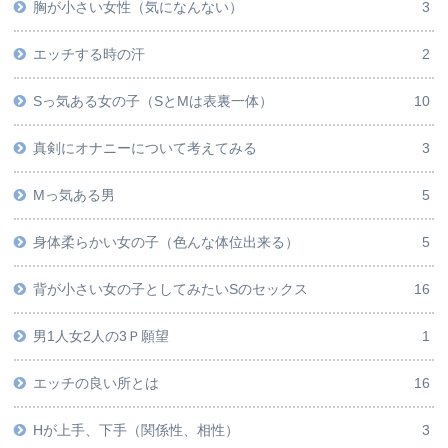
胸が小さい女性（気になんない）
3
エッチする時の汗
2
Sっ気ある女の子（SとMは表裏一体）
10
真剣にオナニーについて考えてみる
3
Mっ気ある男
5
身体柔らかい女の子（色んな体位出来る）
5
背が小さい女の子としてみたいSのセックス
16
男1人女2人の3Ｐ願望
1
エッチの良い所とは
16
Hが上手、下手（関係性、相性）
3