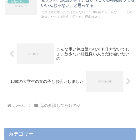
自分の考えや日記など（ブログ）
いいんじゃない、と思ってる
これは最近思ったわけじゃない。7，8年前ぐらいかな・・・この
出会いやってる途中で思った。理由は２つ。...
こんな重い俺は嫌われても仕方ないでし
ょ、数少ない相性良い人とだけ会いたい
の
18歳の大学生の女の子とお会いしました
ホーム
母の介護してた時の話
カテゴリー