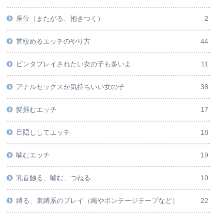
座位（またがる、抱きつく）
2
首絞めるエッチのやり方
44
ビンタプレイされたい女の子も多いよ
11
アナルセックスが気持ちいい女の子
38
髪掴むエッチ
17
目隠ししてエッチ
18
噛むエッチ
19
乳首触る、噛む、つねる
10
縛る、束縛系のプレイ（縄やボンテージテープなど）
22