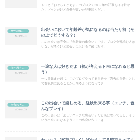
やっと「おそらくどえす」のブログで2017年の記事をほぼ載せ
た。ざっとだけど自分が書いた記事読んだ。...
出会いにおいて年齢差が気になるのは当たり前（そ
女性の年齢について思う事
の上でどうする？）
この出会いは完全に「年齢差の出会い」です。ブログ全部読む人は
いないだろうけど出会いにおける年齢に対す...
一途な人は好きだよ（俺が考えるドＭになれると思
俺が思うMの女の子（ドＭ女）の特徴など
う）
一つ壁越えた感じ。このブログやってる自分を「過去の自分」とし
て客観的に見ることが出来るようになってき...
この出会いで楽しめる、経験出来る事（エッチ、色
自分の考えや日記など（ブログ）
んなプレイ）
この出会いは「楽しいエッチな出会い」だと俺は思ってるし、そう
いう出会いになるようにこの出会い作ってき...
セックス（変態プレイ）ばかりしてる時期あっても