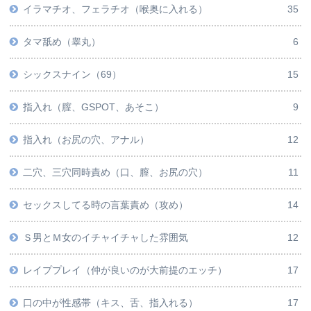
イラマチオ、フェラチオ（喉奥に入れる）
35
タマ舐め（睾丸）
6
シックスナイン（69）
15
指入れ（膣、GSPOT、あそこ）
9
指入れ（お尻の穴、アナル）
12
二穴、三穴同時責め（口、膣、お尻の穴）
11
セックスしてる時の言葉責め（攻め）
14
Ｓ男とＭ女のイチャイチャした雰囲気
12
レイププレイ（仲が良いのが大前提のエッチ）
17
口の中が性感帯（キス、舌、指入れる）
17