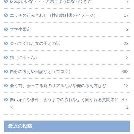
k-popいいな・・・と思うようになってきた
7
エッチの組み合わせ（性の教科書のイメージ）
17
大学生限定
2
会ってくれた女の子との話
22
猫（にゃ～ん）
3
自分の考えや日記など（ブログ）
383
会う前、会ってる時のリアルな話や俺の考え方など
18
自己紹介や条件、会うまでの流れやよく聞かれる質問等につい
て
2
最近の投稿