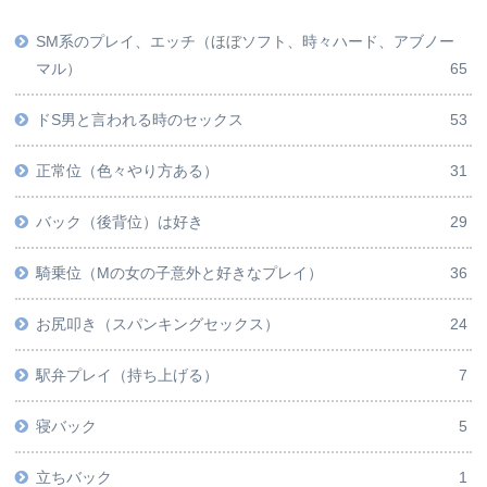
SM系のプレイ、エッチ（ほぼソフト、時々ハード、アブノー
マル）
65
ドS男と言われる時のセックス
53
正常位（色々やり方ある）
31
バック（後背位）は好き
29
騎乗位（Mの女の子意外と好きなプレイ）
36
お尻叩き（スパンキングセックス）
24
駅弁プレイ（持ち上げる）
7
寝バック
5
立ちバック
1