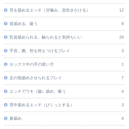
耳を舐めるエッチ（甘噛み、息吹きかける）
12
首舐める、吸う
8
乳首舐められる、触られると気持ちいい
20
手首、腕、肘を抑えつけるプレイ
3
セックス中の手の使い方
1
足の指舐めさせられるプレイ
7
エッチでワキ（脇）舐め、吸う
4
背中舐めるエッチ（びくっとする）
3
鼻舐め
4