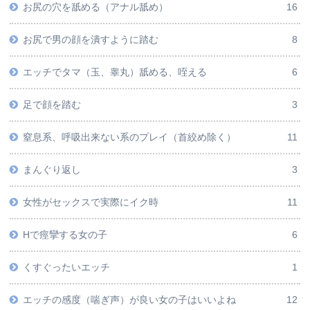
お尻の穴を舐める（アナル舐め）
16
お尻で男の顔を潰すように踏む
8
エッチでタマ（玉、睾丸）舐める、咥える
6
足で顔を踏む
3
窒息系、呼吸出来ない系のプレイ（首絞め除く）
11
まんぐり返し
3
女性がセックスで実際にイク時
11
Hで痙攣する女の子
6
くすぐったいエッチ
1
エッチの感度（喘ぎ声）が良い女の子はいいよね
12