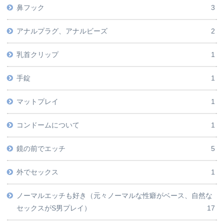
鼻フック
3
アナルプラグ、アナルビーズ
2
乳首クリップ
1
手錠
1
マットプレイ
1
コンドームについて
1
鏡の前でエッチ
5
外でセックス
1
ノーマルエッチも好き（元々ノーマルな性癖がベース、自然な
セックスがS男プレイ）
17