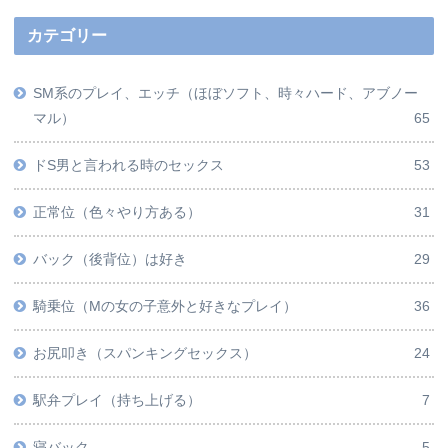
カテゴリー
SM系のプレイ、エッチ（ほぼソフト、時々ハード、アブノー
マル）
65
ドS男と言われる時のセックス
53
正常位（色々やり方ある）
31
バック（後背位）は好き
29
騎乗位（Mの女の子意外と好きなプレイ）
36
お尻叩き（スパンキングセックス）
24
駅弁プレイ（持ち上げる）
7
寝バック
5