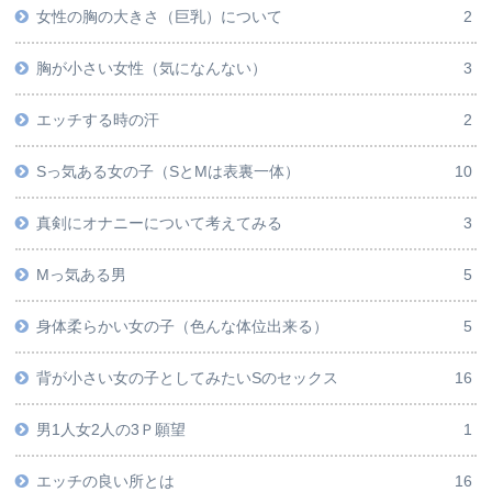
女性の胸の大きさ（巨乳）について
2
胸が小さい女性（気になんない）
3
エッチする時の汗
2
Sっ気ある女の子（SとMは表裏一体）
10
真剣にオナニーについて考えてみる
3
Mっ気ある男
5
身体柔らかい女の子（色んな体位出来る）
5
背が小さい女の子としてみたいSのセックス
16
男1人女2人の3Ｐ願望
1
エッチの良い所とは
16