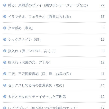
縛る、束縛系のプレイ（縄やボンテージテープなど）
22
イラマチオ、フェラチオ（喉奥に入れる）
35
タマ舐め（睾丸）
6
シックスナイン（69）
15
指入れ（膣、GSPOT、あそこ）
9
指入れ（お尻の穴、アナル）
12
二穴、三穴同時責め（口、膣、お尻の穴）
11
セックスしてる時の言葉責め（攻め）
14
Ｓ男とＭ女のイチャイチャした雰囲気
12
レイププレイ（仲が良いのが大前提のエッチ）
17