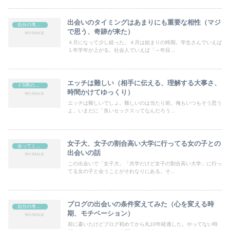
出会いのタイミングはあまりにも重要な相性（マジ
自分の考えや日記など（ブログ）
で思う、奇跡が来た）
４月になって少し経った。４月は始まりの時期。学生さんでいえば
１年学年が上がる。社会人でいえば「～年目...
エッチは難しい（相手に伝える、理解する大事さ、
ドS男の考え、思考（自分ではドSとは思ってはいない）
時間かけてゆっくり）
エッチは難しいでしょ。難しいのは当たり前。俺もいつもそう思う
よ。いまだに「良いセックスってなんだろう...
女子大、女子の割合高い大学に行ってる女の子との
会ってくれた女の子との話
出会いの話
この出会いで「女子大」「共学だけど女子の割合高い大学」に行っ
てる女の子と会うことがそれなりにある。そ...
ブログの出会いの条件変えてみた（心を変える時
自分の考えや日記など（ブログ）
期、モチベーション）
前に書いたけどブログ初めてから丸10年経過した。やってない時