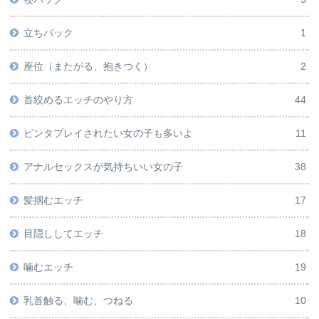
立ちバック
1
座位（またがる、抱きつく）
2
首絞めるエッチのやり方
44
ビンタプレイされたい女の子も多いよ
11
アナルセックスが気持ちいい女の子
38
髪掴むエッチ
17
目隠ししてエッチ
18
噛むエッチ
19
乳首触る、噛む、つねる
10