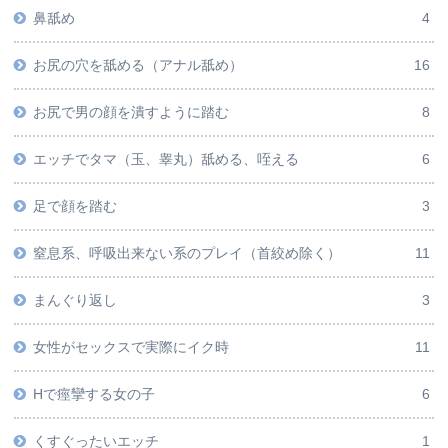
鼻舐め
4
お尻の穴を舐める（アナル舐め）
16
お尻で男の顔を潰すように踏む
8
エッチでタマ（玉、睾丸）舐める、咥える
6
足で顔を踏む
3
窒息系、呼吸出来ない系のプレイ（首絞め除く）
11
まんぐり返し
3
女性がセックスで実際にイク時
11
Hで痙攣する女の子
6
くすぐったいエッチ
1