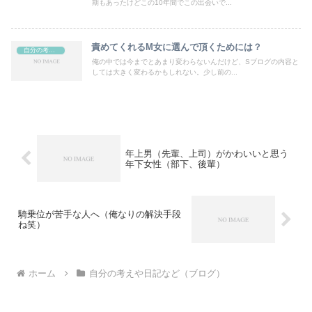
期もあったけどこの10年間でこの出会いで...
責めてくれるM女に選んで頂くためには？
自分の考えや日記など（ブログ）
俺の中では今までとあまり変わらないんだけど、Sブログの内容と
しては大きく変わるかもしれない。少し前の...
年上男（先輩、上司）がかわいいと思う
年下女性（部下、後輩）
騎乗位が苦手な人へ（俺なりの解決手段
ね笑）
ホーム
自分の考えや日記など（ブログ）