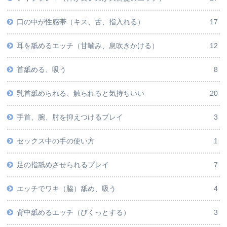
口の中が性感帯（キス、舌、指入れる）
17
耳を舐めるエッチ（甘噛み、息吹きかける）
12
首舐める、吸う
8
乳首舐められる、触られると気持ちいい
20
手首、腕、肘を抑えつけるプレイ
3
セックス中の手の使い方
1
足の指舐めさせられるプレイ
7
エッチでワキ（脇）舐め、吸う
4
背中舐めるエッチ（びくっとする）
3