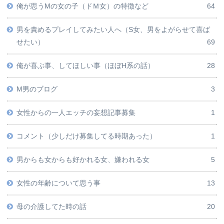
俺が思うMの女の子（ドＭ女）の特徴など
64
男を責めるプレイしてみたい人へ（S女、男をよがらせて喜ば
せたい）
69
俺が喜ぶ事、してほしい事（ほぼH系の話）
28
M男のブログ
3
女性からの一人エッチの妄想記事募集
1
コメント（少しだけ募集してる時期あった）
1
男からも女からも好かれる女、嫌われる女
5
女性の年齢について思う事
13
母の介護してた時の話
20