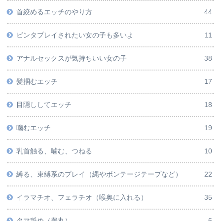
首絞めるエッチのやり方
44
ビンタプレイされたい女の子も多いよ
11
アナルセックスが気持ちいい女の子
38
髪掴むエッチ
17
目隠ししてエッチ
18
噛むエッチ
19
乳首触る、噛む、つねる
10
縛る、束縛系のプレイ（縄やボンテージテープなど）
22
イラマチオ、フェラチオ（喉奥に入れる）
35
タマ舐め（睾丸）
6