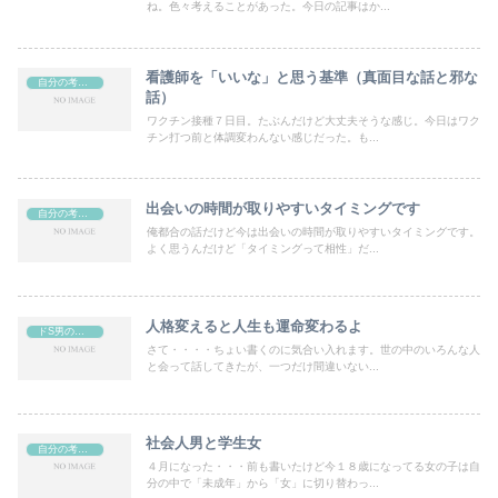
ね。色々考えることがあった。今日の記事はか...
看護師を「いいな」と思う基準（真面目な話と邪な
自分の考えや日記など（ブログ）
話）
ワクチン接種７日目。たぶんだけど大丈夫そうな感じ。今日はワク
チン打つ前と体調変わんない感じだった。も...
出会いの時間が取りやすいタイミングです
自分の考えや日記など（ブログ）
俺都合の話だけど今は出会いの時間が取りやすいタイミングです。
よく思うんだけど「タイミングって相性」だ...
人格変えると人生も運命変わるよ
ドS男の考え、思考（自分ではドSとは思ってはいない）
さて・・・・ちょい書くのに気合い入れます。世の中のいろんな人
と会って話してきたが、一つだけ間違いない...
社会人男と学生女
自分の考えや日記など（ブログ）
４月になった・・・前も書いたけど今１８歳になってる女の子は自
分の中で「未成年」から「女」に切り替わっ...