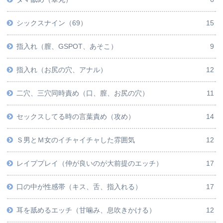
シックスナイン（69）
15
指入れ（膣、GSPOT、あそこ）
9
指入れ（お尻の穴、アナル）
12
二穴、三穴同時責め（口、膣、お尻の穴）
11
セックスしてる時の言葉責め（攻め）
14
Ｓ男とＭ女のイチャイチャした雰囲気
12
レイププレイ（仲が良いのが大前提のエッチ）
17
口の中が性感帯（キス、舌、指入れる）
17
耳を舐めるエッチ（甘噛み、息吹きかける）
12