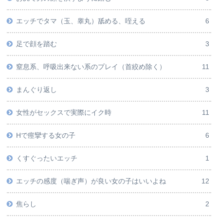
エッチでタマ（玉、睾丸）舐める、咥える
6
足で顔を踏む
3
窒息系、呼吸出来ない系のプレイ（首絞め除く）
11
まんぐり返し
3
女性がセックスで実際にイク時
11
Hで痙攣する女の子
6
くすぐったいエッチ
1
エッチの感度（喘ぎ声）が良い女の子はいいよね
12
焦らし
2