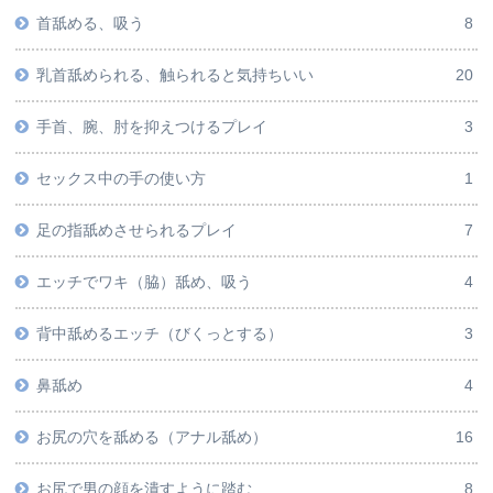
首舐める、吸う
8
乳首舐められる、触られると気持ちいい
20
手首、腕、肘を抑えつけるプレイ
3
セックス中の手の使い方
1
足の指舐めさせられるプレイ
7
エッチでワキ（脇）舐め、吸う
4
背中舐めるエッチ（びくっとする）
3
鼻舐め
4
お尻の穴を舐める（アナル舐め）
16
お尻で男の顔を潰すように踏む
8