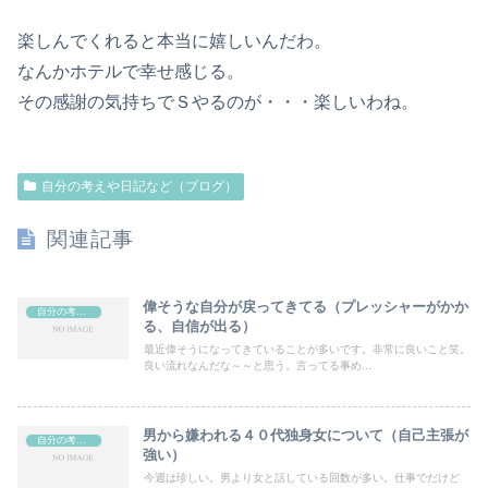
楽しんでくれると本当に嬉しいんだわ。
なんかホテルで幸せ感じる。
その感謝の気持ちでＳやるのが・・・楽しいわね。
自分の考えや日記など（ブログ）
関連記事
偉そうな自分が戻ってきてる（プレッシャーがかか
自分の考えや日記など（ブログ）
る、自信が出る）
最近偉そうになってきていることが多いです。非常に良いこと笑。
良い流れなんだな～～と思う。言ってる事め...
男から嫌われる４０代独身女について（自己主張が
自分の考えや日記など（ブログ）
強い）
今週は珍しい。男より女と話している回数が多い。仕事でだけど