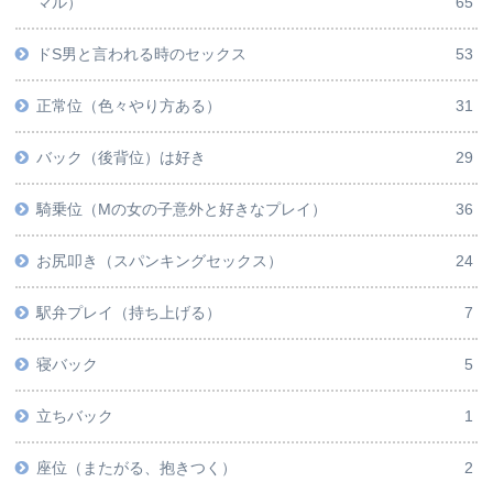
マル）
65
ドS男と言われる時のセックス
53
正常位（色々やり方ある）
31
バック（後背位）は好き
29
騎乗位（Mの女の子意外と好きなプレイ）
36
お尻叩き（スパンキングセックス）
24
駅弁プレイ（持ち上げる）
7
寝バック
5
立ちバック
1
座位（またがる、抱きつく）
2