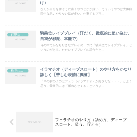
け）
なんか自分を偉そうに書くやつとかが嫌い。そういうやつは大体自
己中な思いやりない奴が多い。仕事でもプラ...
騎乗位レイププレイ（汗だく、徹底的に追い込む、
ドS男と言われる時のセックス
自我が邪魔、本能で）
俺の中でかなり好きなプレイの一つに「騎乗位でレイププレイ」と
いうのがある。ただレイププレイの場合だと...
イラマチオ（ディープスロート）のやり方をかなり
SM系のプレイ、エッチ（ほぼソフト、時々ハード、アブノーマル）
詳しく【苦しむ表情に興奮】
「Ｍの女の子のはフェラ（イラマチオ）が好きだな・・・」とよく
思う。最終的には「舐めさせてる」というよ...
フェラチオのやり方（舐め方、ディープ
スロート、吸う、咥える）