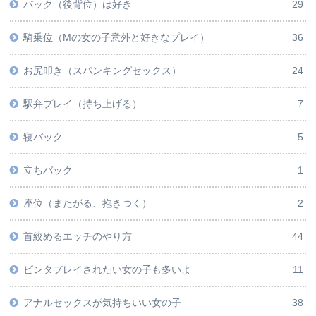
バック（後背位）は好き
29
騎乗位（Mの女の子意外と好きなプレイ）
36
お尻叩き（スパンキングセックス）
24
駅弁プレイ（持ち上げる）
7
寝バック
5
立ちバック
1
座位（またがる、抱きつく）
2
首絞めるエッチのやり方
44
ビンタプレイされたい女の子も多いよ
11
アナルセックスが気持ちいい女の子
38