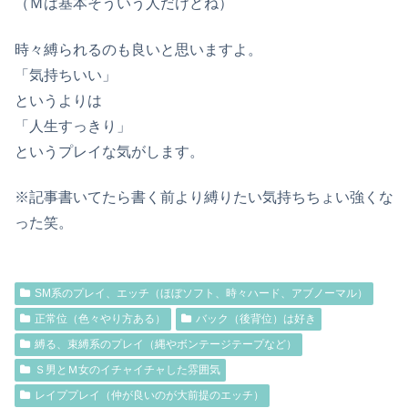
（Ｍは基本そういう人だけどね）
時々縛られるのも良いと思いますよ。
「気持ちいい」
というよりは
「人生すっきり」
というプレイな気がします。
※記事書いてたら書く前より縛りたい気持ちちょい強くな
った笑。
SM系のプレイ、エッチ（ほぼソフト、時々ハード、アブノーマル）
正常位（色々やり方ある）
バック（後背位）は好き
縛る、束縛系のプレイ（縄やボンテージテープなど）
Ｓ男とＭ女のイチャイチャした雰囲気
レイププレイ（仲が良いのが大前提のエッチ）