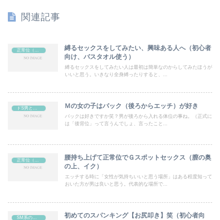
関連記事
縛るセックスをしてみたい、興味ある人へ（初心者
正常位（色々やり方ある）
向け、バスタオル使う）
縛るセックスをしてみたい人は最初は簡単なのからしてみたほうが
いいと思う。いきなり全身縛ったりすると、...
Ｍの女の子はバック（後ろからエッチ）が好き
ドS男と言われる時のセックス
バックは好きですか笑？男が後ろから入れる体位の事ね。（正式に
は「後背位」って言うんでしょ、言ったこと...
腰持ち上げて正常位でＧスポットセックス（膣の奥
正常位（色々やり方ある）
の上、イク）
エッチする時に「女性が気持ちいいと思う場所」はある程度知って
おいた方が男は良いと思う。代表的な場所で...
初めてのスパンキング【お尻叩き】笑（初心者向
SM系のプレイ、エッチ（ほぼソフト、時々ハード、アブノーマル）