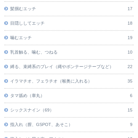
髪掴むエッチ
17
目隠ししてエッチ
18
噛むエッチ
19
乳首触る、噛む、つねる
10
縛る、束縛系のプレイ（縄やボンテージテープなど）
22
イラマチオ、フェラチオ（喉奥に入れる）
35
タマ舐め（睾丸）
6
シックスナイン（69）
15
指入れ（膣、GSPOT、あそこ）
9