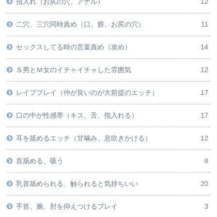
指入れ（お尻の穴、アナル）
12
二穴、三穴同時責め（口、膣、お尻の穴）
11
セックスしてる時の言葉責め（攻め）
14
Ｓ男とＭ女のイチャイチャした雰囲気
12
レイププレイ（仲が良いのが大前提のエッチ）
17
口の中が性感帯（キス、舌、指入れる）
17
耳を舐めるエッチ（甘噛み、息吹きかける）
12
首舐める、吸う
8
乳首舐められる、触られると気持ちいい
20
手首、腕、肘を抑えつけるプレイ
3