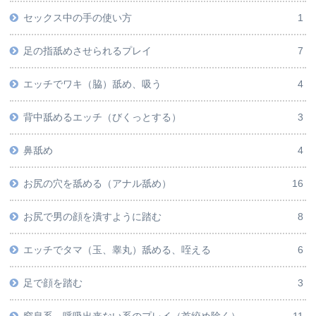
セックス中の手の使い方
1
足の指舐めさせられるプレイ
7
エッチでワキ（脇）舐め、吸う
4
背中舐めるエッチ（びくっとする）
3
鼻舐め
4
お尻の穴を舐める（アナル舐め）
16
お尻で男の顔を潰すように踏む
8
エッチでタマ（玉、睾丸）舐める、咥える
6
足で顔を踏む
3
窒息系、呼吸出来ない系のプレイ（首絞め除く）
11