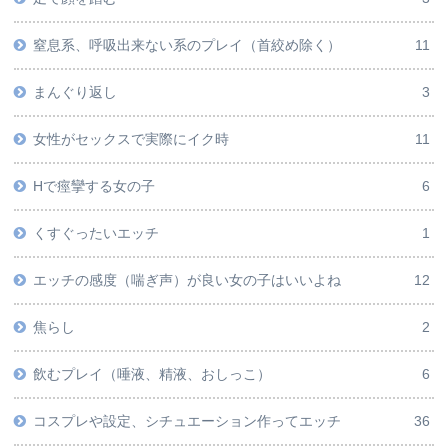
窒息系、呼吸出来ない系のプレイ（首絞め除く）
11
まんぐり返し
3
女性がセックスで実際にイク時
11
Hで痙攣する女の子
6
くすぐったいエッチ
1
エッチの感度（喘ぎ声）が良い女の子はいいよね
12
焦らし
2
飲むプレイ（唾液、精液、おしっこ）
6
コスプレや設定、シチュエーション作ってエッチ
36