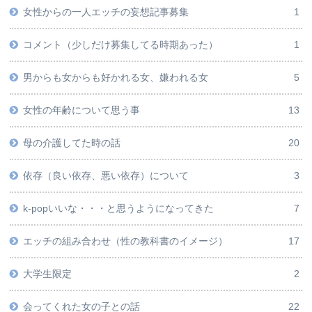
女性からの一人エッチの妄想記事募集
1
コメント（少しだけ募集してる時期あった）
1
男からも女からも好かれる女、嫌われる女
5
女性の年齢について思う事
13
母の介護してた時の話
20
依存（良い依存、悪い依存）について
3
k-popいいな・・・と思うようになってきた
7
エッチの組み合わせ（性の教科書のイメージ）
17
大学生限定
2
会ってくれた女の子との話
22