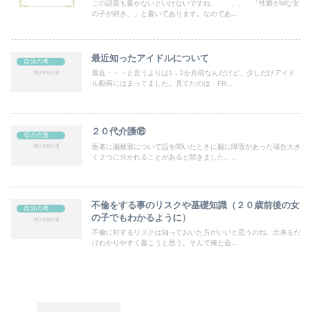
この話題も書かないといけないですね、、、、、、「性癖がMな女
の子が好き。」と書いてあります。なのであ...
最近知ったアイドルについて
自分の考えや日記など（ブログ）
最近・・・と言うよりは1，2か月前なんだけど、少しだけアイド
ル動画にはまってました。見てたのは・FR...
２０代介護⑯
母の介護してた時の話
医者に脳梗塞について話を聞いたときに脳に障害があった場合大き
く２つに分かれることがあると聞きました。...
不倫をする事のリスクや基礎知識（２０歳前後の女
自分の考えや日記など（ブログ）
の子でもわかるように）
不倫に対するリスクは知っておいた方がいいと思うのね。出来るだ
けわかりやすく書こうと思う。そんで俺と会...