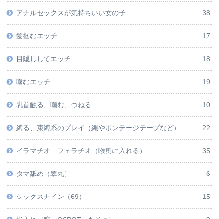
アナルセックスが気持ちいい女の子
38
髪掴むエッチ
17
目隠ししてエッチ
18
噛むエッチ
19
乳首触る、噛む、つねる
10
縛る、束縛系のプレイ（縄やボンテージテープなど）
22
イラマチオ、フェラチオ（喉奥に入れる）
35
タマ舐め（睾丸）
6
シックスナイン（69）
15