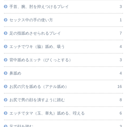
手首、腕、肘を抑えつけるプレイ
3
セックス中の手の使い方
1
足の指舐めさせられるプレイ
7
エッチでワキ（脇）舐め、吸う
4
背中舐めるエッチ（びくっとする）
3
鼻舐め
4
お尻の穴を舐める（アナル舐め）
16
お尻で男の顔を潰すように踏む
8
エッチでタマ（玉、睾丸）舐める、咥える
6
足で顔を踏む
3