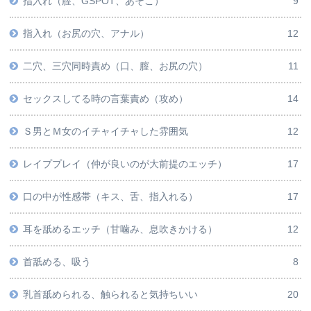
指入れ（膣、GSPOT、あそこ）
9
指入れ（お尻の穴、アナル）
12
二穴、三穴同時責め（口、膣、お尻の穴）
11
セックスしてる時の言葉責め（攻め）
14
Ｓ男とＭ女のイチャイチャした雰囲気
12
レイププレイ（仲が良いのが大前提のエッチ）
17
口の中が性感帯（キス、舌、指入れる）
17
耳を舐めるエッチ（甘噛み、息吹きかける）
12
首舐める、吸う
8
乳首舐められる、触られると気持ちいい
20