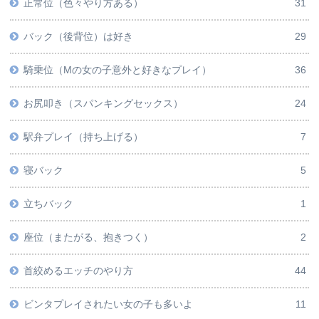
正常位（色々やり方ある）
31
バック（後背位）は好き
29
騎乗位（Mの女の子意外と好きなプレイ）
36
お尻叩き（スパンキングセックス）
24
駅弁プレイ（持ち上げる）
7
寝バック
5
立ちバック
1
座位（またがる、抱きつく）
2
首絞めるエッチのやり方
44
ビンタプレイされたい女の子も多いよ
11