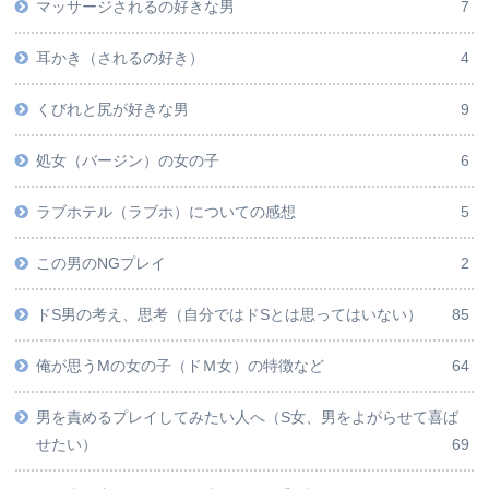
マッサージされるの好きな男
7
耳かき（されるの好き）
4
くびれと尻が好きな男
9
処女（バージン）の女の子
6
ラブホテル（ラブホ）についての感想
5
この男のNGプレイ
2
ドS男の考え、思考（自分ではドSとは思ってはいない）
85
俺が思うMの女の子（ドＭ女）の特徴など
64
男を責めるプレイしてみたい人へ（S女、男をよがらせて喜ば
せたい）
69