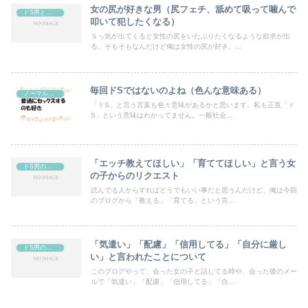
女の尻が好きな男（尻フェチ、舐めて吸って噛んで
ドS男と言われる時のセックス
叩いて犯したくなる）
Ｓっ気が出てくると女性の尻をいたぶりたくなるような欲求が出
る。そもそもなんだけど俺は女性の尻が好き。...
毎回ドSではないのよね（色んな意味ある）
ノーマルエッチも好き（元々ノーマルな性癖がベース、自然なセックスがS男プレイ）
「ドS」と言う言葉も色々意味があるかと思います。私も正直「ド
S」という意味はわかってません。一般社会...
「エッチ教えてほしい」「育ててほしい」と言う女
ドS男の考え、思考（自分ではドSとは思ってはいない）
の子からのリクエスト
読んでる人からすればどうでもいい事だと思うんだけど、俺は今回
のブログから「教える」「育てる」という言...
「気遣い」「配慮」「信用してる」「自分に厳し
ドS男の考え、思考（自分ではドSとは思ってはいない）
い」と言われたことについて
このブログやって、会った女の子と話してる時や、会った後のメー
ルで「気遣い」「配慮」「信用してる」「自...