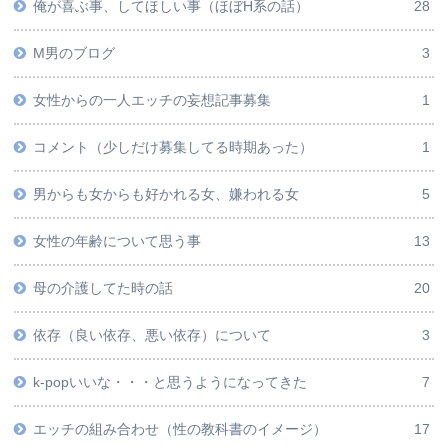
俺が喜ぶ事、してほしい事（ほぼH系の話）
28
M男のブログ
3
女性からの一人エッチの妄想記事募集
1
コメント（少しだけ募集してる時期あった）
1
男からも女からも好かれる女、嫌われる女
5
女性の年齢について思う事
13
母の介護してた時の話
20
依存（良い依存、悪い依存）について
3
k-popいいな・・・と思うようになってきた
7
エッチの組み合わせ（性の教科書のイメージ）
17