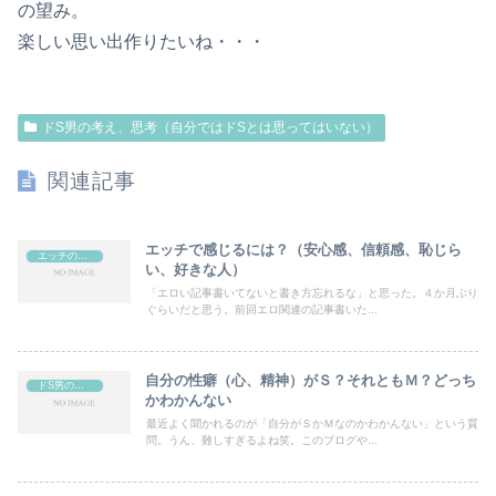
の望み。
楽しい思い出作りたいね・・・
ドS男の考え、思考（自分ではドSとは思ってはいない）
関連記事
エッチで感じるには？（安心感、信頼感、恥じら
エッチの感度（喘ぎ声）が良い女の子はいいよね
い、好きな人）
「エロい記事書いてないと書き方忘れるな」と思った。４か月ぶり
ぐらいだと思う。前回エロ関連の記事書いた...
自分の性癖（心、精神）がＳ？それともＭ？どっち
ドS男の考え、思考（自分ではドSとは思ってはいない）
かわかんない
最近よく聞かれるのが「自分がＳかＭなのかわかんない」という質
問。うん、難しすぎるよね笑。このブログや...