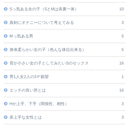
Sっ気ある女の子（SとMは表裏一体）
10
真剣にオナニーについて考えてみる
3
Mっ気ある男
5
身体柔らかい女の子（色んな体位出来る）
5
背が小さい女の子としてみたいSのセックス
16
男1人女2人の3Ｐ願望
1
エッチの良い所とは
16
Hが上手、下手（関係性、相性）
3
床上手な女性とは
3