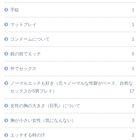
手錠
1
マットプレイ
1
コンドームについて
1
鏡の前でエッチ
5
外でセックス
1
ノーマルエッチも好き（元々ノーマルな性癖がベース、自然な
セックスがS男プレイ）
17
女性の胸の大きさ（巨乳）について
2
胸が小さい女性（気になんない）
3
エッチする時の汗
2