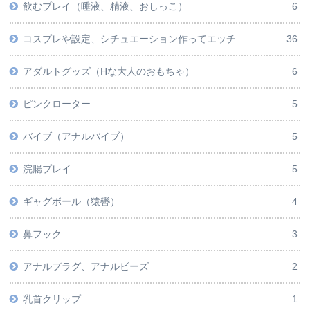
飲むプレイ（唾液、精液、おしっこ）
6
コスプレや設定、シチュエーション作ってエッチ
36
アダルトグッズ（Hな大人のおもちゃ）
6
ピンクローター
5
バイブ（アナルバイブ）
5
浣腸プレイ
5
ギャグボール（猿轡）
4
鼻フック
3
アナルプラグ、アナルビーズ
2
乳首クリップ
1