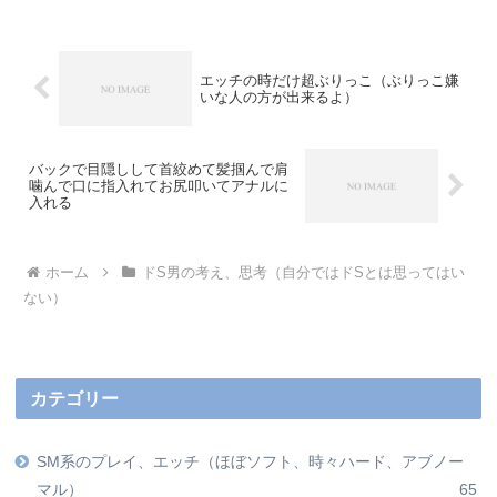
エッチの時だけ超ぶりっこ（ぶりっこ嫌
いな人の方が出来るよ）
バックで目隠しして首絞めて髪掴んで肩
噛んで口に指入れてお尻叩いてアナルに
入れる
ホーム
ドS男の考え、思考（自分ではドSとは思ってはい
ない）
カテゴリー
SM系のプレイ、エッチ（ほぼソフト、時々ハード、アブノー
マル）
65