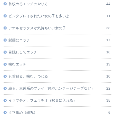
首絞めるエッチのやり方
44
ビンタプレイされたい女の子も多いよ
11
アナルセックスが気持ちいい女の子
38
髪掴むエッチ
17
目隠ししてエッチ
18
噛むエッチ
19
乳首触る、噛む、つねる
10
縛る、束縛系のプレイ（縄やボンテージテープなど）
22
イラマチオ、フェラチオ（喉奥に入れる）
35
タマ舐め（睾丸）
6