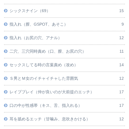
シックスナイン（69）
15
指入れ（膣、GSPOT、あそこ）
9
指入れ（お尻の穴、アナル）
12
二穴、三穴同時責め（口、膣、お尻の穴）
11
セックスしてる時の言葉責め（攻め）
14
Ｓ男とＭ女のイチャイチャした雰囲気
12
レイププレイ（仲が良いのが大前提のエッチ）
17
口の中が性感帯（キス、舌、指入れる）
17
耳を舐めるエッチ（甘噛み、息吹きかける）
12