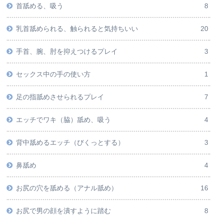
首舐める、吸う
8
乳首舐められる、触られると気持ちいい
20
手首、腕、肘を抑えつけるプレイ
3
セックス中の手の使い方
1
足の指舐めさせられるプレイ
7
エッチでワキ（脇）舐め、吸う
4
背中舐めるエッチ（びくっとする）
3
鼻舐め
4
お尻の穴を舐める（アナル舐め）
16
お尻で男の顔を潰すように踏む
8