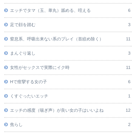
エッチでタマ（玉、睾丸）舐める、咥える
6
足で顔を踏む
3
窒息系、呼吸出来ない系のプレイ（首絞め除く）
11
まんぐり返し
3
女性がセックスで実際にイク時
11
Hで痙攣する女の子
6
くすぐったいエッチ
1
エッチの感度（喘ぎ声）が良い女の子はいいよね
12
焦らし
2