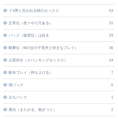
ドS男と言われる時のセックス
53
正常位（色々やり方ある）
31
バック（後背位）は好き
29
騎乗位（Mの女の子意外と好きなプレイ）
36
お尻叩き（スパンキングセックス）
24
駅弁プレイ（持ち上げる）
7
寝バック
5
立ちバック
1
座位（またがる、抱きつく）
2